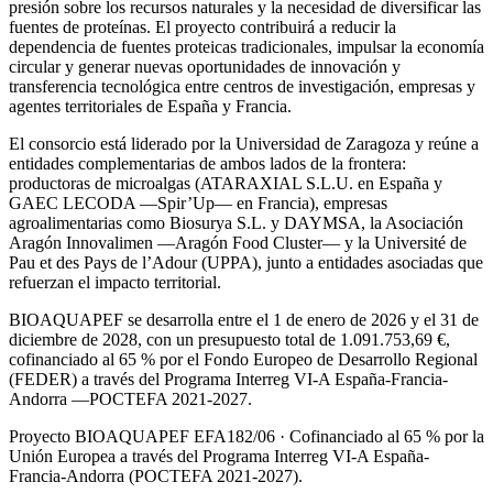
presión sobre los recursos naturales y la necesidad de diversificar las
fuentes de proteínas. El proyecto contribuirá a reducir la
dependencia de fuentes proteicas tradicionales, impulsar la economía
circular y generar nuevas oportunidades de innovación y
transferencia tecnológica entre centros de investigación, empresas y
agentes territoriales de España y Francia.
El consorcio está liderado por la Universidad de Zaragoza y reúne a
entidades complementarias de ambos lados de la frontera:
productoras de microalgas (ATARAXIAL S.L.U. en España y
GAEC LECODA —Spir’Up— en Francia), empresas
agroalimentarias como Biosurya S.L. y DAYMSA, la Asociación
Aragón Innovalimen —Aragón Food Cluster— y la Université de
Pau et des Pays de l’Adour (UPPA), junto a entidades asociadas que
refuerzan el impacto territorial.
BIOAQUAPEF se desarrolla entre el 1 de enero de 2026 y el 31 de
diciembre de 2028, con un presupuesto total de 1.091.753,69 €,
cofinanciado al 65 % por el Fondo Europeo de Desarrollo Regional
(FEDER) a través del Programa Interreg VI-A España-Francia-
Andorra —POCTEFA 2021-2027.
Proyecto BIOAQUAPEF EFA182/06 · Cofinanciado al 65 % por la
Unión Europea a través del Programa Interreg VI-A España-
Francia-Andorra (POCTEFA 2021-2027).