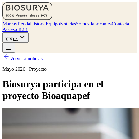
Marcas
Tienda
Historia
Equipo
Noticias
Somos fabricantes
Contacta
Acceso B2B
🇪🇸
ES
Volver a noticias
Mayo 2026 · Proyecto
Biosurya participa en el
proyecto Bioaquapef