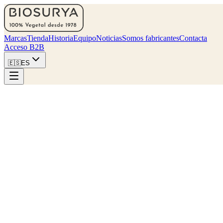
Marcas
Tienda
Historia
Equipo
Noticias
Somos fabricantes
Contacta
Acceso B2B
🇪🇸
ES
Encontrar mi tienda más cercana
Colecciones
Seis familias, una misma cocina.