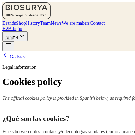
Brands
Shop
History
Team
News
We are makers
Contact
B2B login
🇬🇧
EN
Go back
Legal information
Cookies policy
The official cookies policy is provided in Spanish below, as required 
¿Qué son las cookies?
Este sitio web utiliza cookies y/o tecnologías similares (como almac