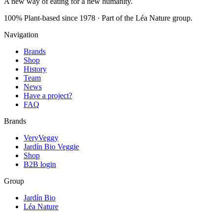
A new way of eating for a new humanity.
100% Plant-based since 1978
·
Part of the Léa Nature group
.
Navigation
Brands
Shop
History
Team
News
Have a project?
FAQ
Brands
VeryVeggy
Jardín Bio Veggie
Shop
B2B login
Group
Jardín Bio
Léa Nature